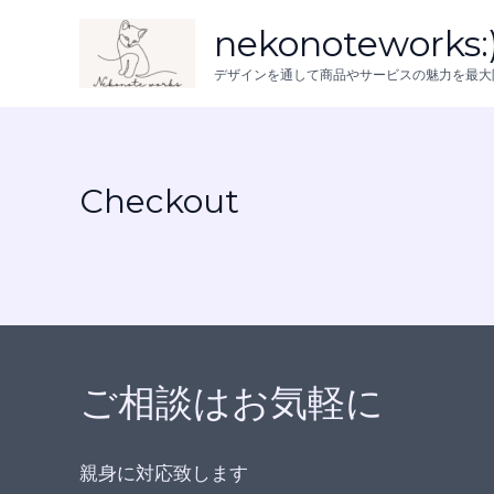
内
nekonoteworks:
容
デザインを通して商品やサービスの魅力を最大
を
ス
キ
ッ
Checkout
プ
ご相談はお気軽に
親身に対応致します