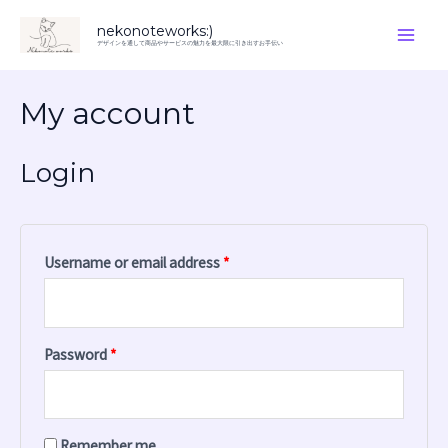
内
Main
nekonoteworks:)
容
デザインを通して商品やサービスの魅力を最大限に引き出すお手伝い
Men
を
Required
Required
ス
My account
キ
ッ
Login
プ
Username or email address
*
Password
*
Remember me